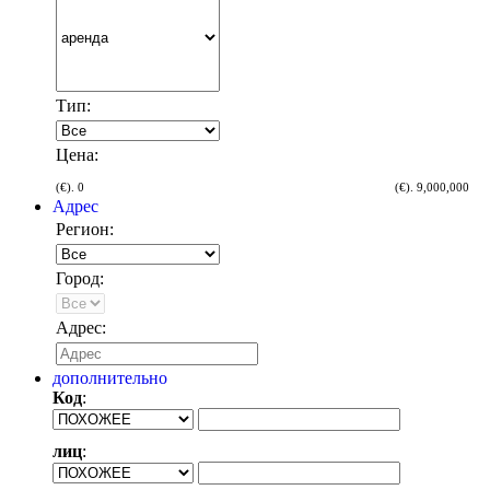
Тип:
Цена:
(€).
0
(€).
9,000,000
Адрес
Регион:
Город:
Адрес:
дополнительнo
Код
:
лиц
: