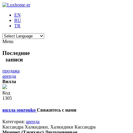
EN
RU
TR
Menu
Последние
записи
продажа
аренда
Вилла
Код
1305
вилла sourouko
Свяжитесь с нами
Категория:
аренда
Кассандра Халкидики, Халкидики Кассандра
Мезонет (Таунхаус) Двухуровневая