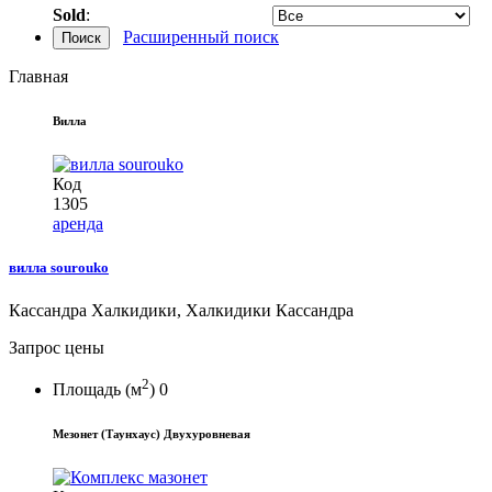
Sold
:
Расширенный поиск
Поиск
Главная
Вилла
Код
1305
аренда
вилла sourouko
Кассандра Халкидики, Халкидики Кассандра
Запрос цены
2
Площадь (м
)
0
Мезонет (Таунхаус) Двухуровневая